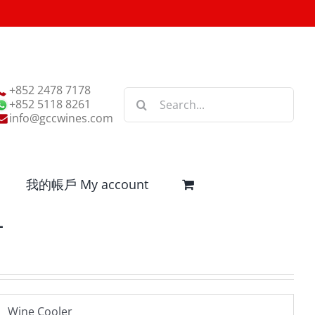
+852 2478 7178
Search
+852 5118 8261
for:
info@gccwines.com
我的帳戶 My account
L
Wine Cooler