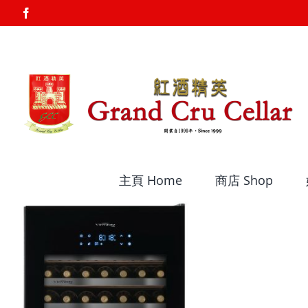
Skip
Facebook
to
content
主頁 Home
商店 Shop