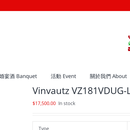
婚宴酒 Banquet
活動 Event
關於我們 About
Vinvautz VZ181VDUG-
$
17,500.00
In stock
Type