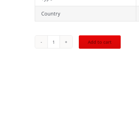
Country
Add to cart
Vinvautz
VZ181VDUG-
L
quantity