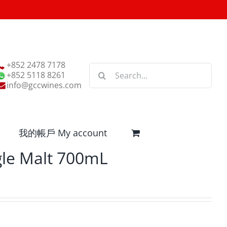
+852 2478 7178
Search
+852 5118 8261
for:
info@gccwines.com
我的帳戶 My account
gle Malt 700mL