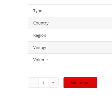
Type
Country
Region
Vintage
Volume
Add to cart
The
Glenlivet
25Yr
Single