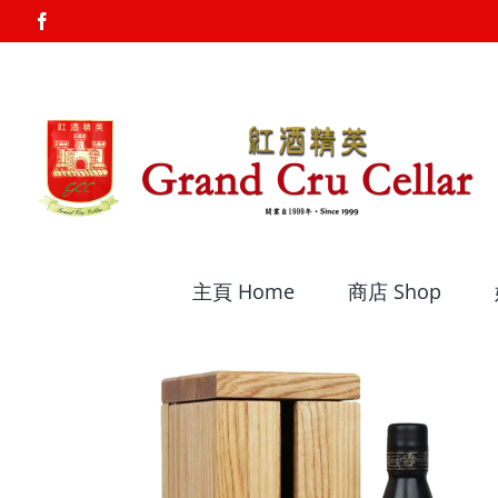
Skip
Facebook
to
content
主頁 Home
商店 Shop