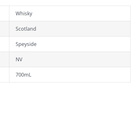
Whisky
Scotland
Speyside
NV
700mL