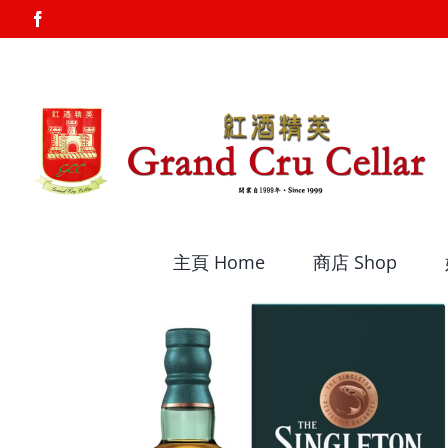
Skip
Facebook
to
content
主頁 Home
商店 Shop