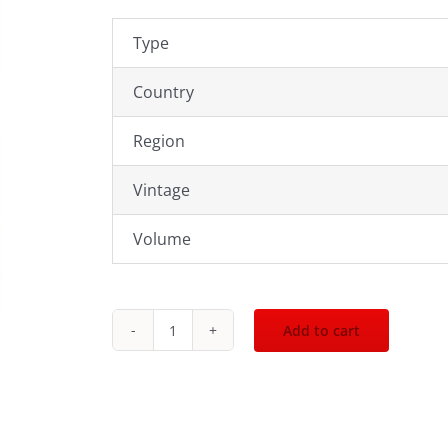
Type
Country
Region
Vintage
Volume
Add to cart
Singleton
21Yo
700mL
quantity