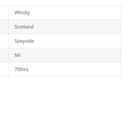
Whisky
Scotland
Speyside
NV
700mL