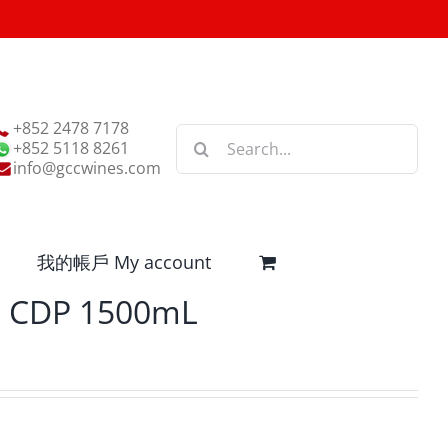
+852 2478 7178
Search
+852 5118 8261
for:
info@gccwines.com
我的帳戶 My account
e CDP 1500mL