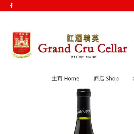
Skip
Facebook
to
content
主頁 Home
商店 Shop