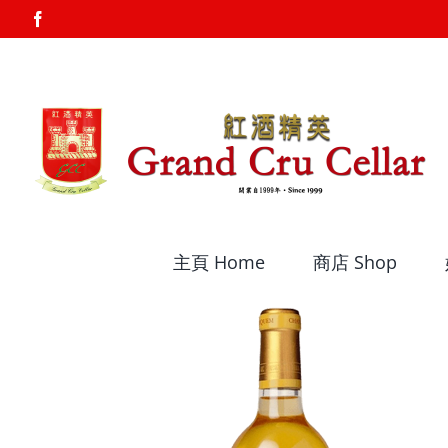
Skip
Facebook
to
content
主頁 Home
商店 Shop