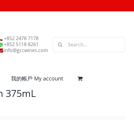
+852 2478 7178
Search
+852 5118 8261
for:
info@gccwines.com
我的帳戶 My account
m 375mL