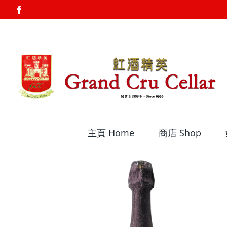
Skip
Facebook
to
content
主頁 Home
商店 Shop