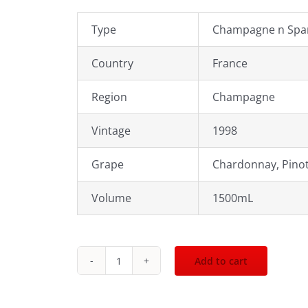
Type
Champagne n Spar
Country
France
Region
Champagne
Vintage
1998
Grape
Chardonnay, Pinot
Volume
1500mL
Add to cart
1998
Dom
Perignon