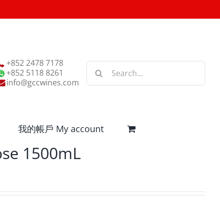
+852 2478 7178
Search
+852 5118 8261
for:
info@gccwines.com
我的帳戶 My account
ose 1500mL