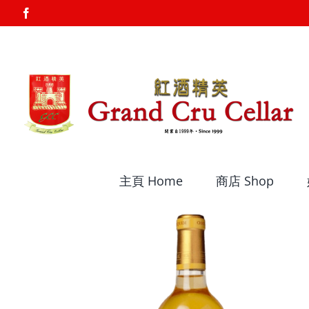
Skip
Facebook
to
content
主頁 Home
商店 Shop