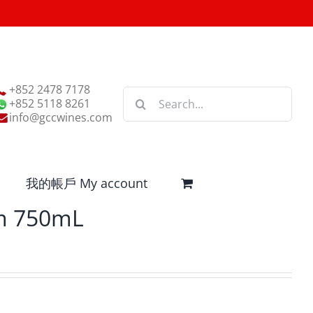
+852 2478 7178
Search
+852 5118 8261
for:
info@gccwines.com
我的帳戶 My account
m 750mL