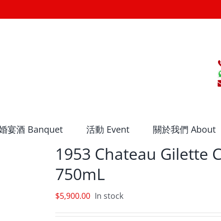
婚宴酒 Banquet
活動 Event
關於我們 About
1953 Chateau Gilette 
750mL
$
5,900.00
In stock