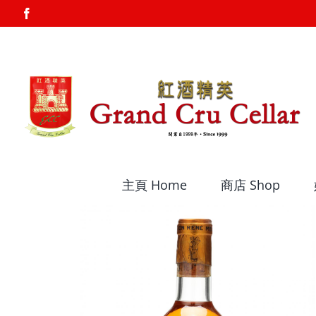
Skip
Facebook
to
content
主頁 Home
商店 Shop